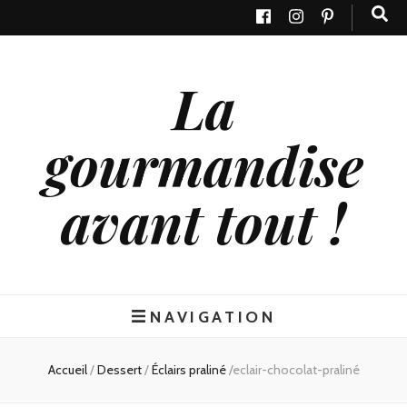
La
gourmandise
avant tout !
NAVIGATION
Accueil
/
Dessert
/
Éclairs praliné
/
eclair-chocolat-praliné