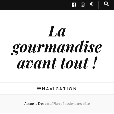
La
gourmandise
avant tout !
NAVIGATION
Accueil
/
Dessert
/
Flan pâtissier sans pâte