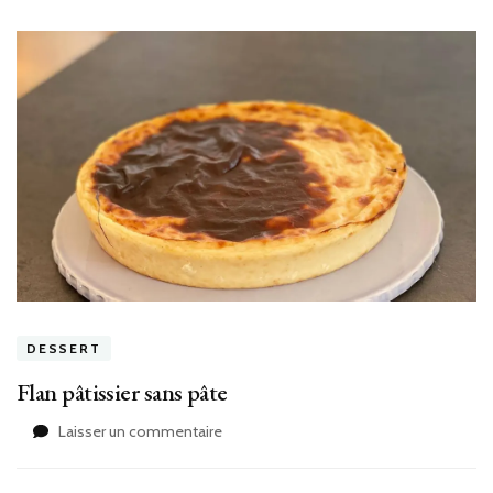
DESSERT
Flan pâtissier sans pâte
sur
Laisser un commentaire
Flan
pâtissier