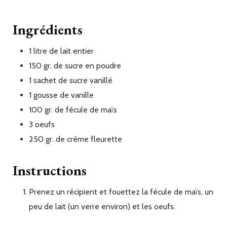
Ingrédients
1
litre
de lait entier
150
gr.
de sucre en poudre
1
sachet de
sucre vanillé
1
gousse
de vanille
100
gr.
de fécule de maïs
3
oeufs
250
gr.
de crème fleurette
Instructions
Prenez un récipient et fouettez la fécule de maïs, un
peu de lait (un verre environ) et les oeufs.