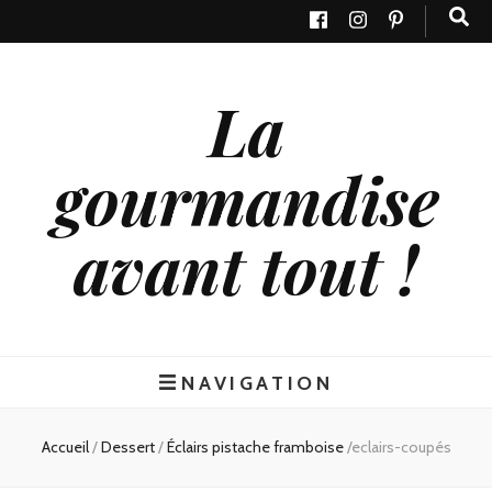
La
gourmandise
avant tout !
NAVIGATION
Accueil
/
Dessert
/
Éclairs pistache framboise
/
eclairs-coupés