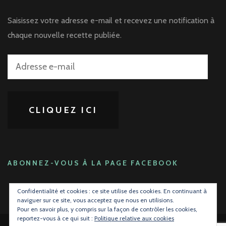
Saisissez votre adresse e-mail et recevez une notification à
chaque nouvelle recette publiée.
Adresse
e-
mail
CLIQUEZ ICI
ABONNEZ-VOUS À LA PAGE FACEBOOK
Confidentialité et cookies : ce site utilise des cookies. En continuant à
naviguer sur ce site, vous acceptez que nous en utilisions.
Pour en savoir plus, y compris sur la façon de contrôler les cookies,
reportez-vous à ce qui suit :
Politique relative aux cookies