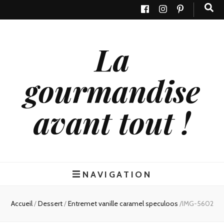
La
gourmandise
avant tout !
NAVIGATION
Accueil
/
Dessert
/
Entremet vanille caramel speculoos
/
IMG-5602