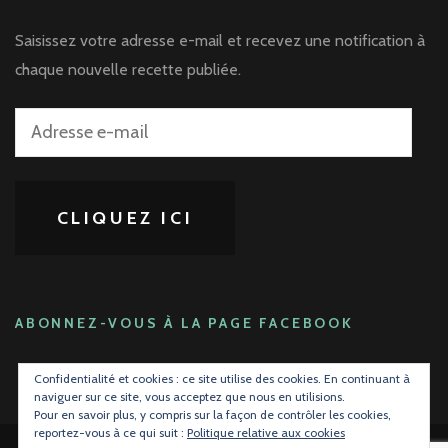
Saisissez votre adresse e-mail et recevez une notification à
chaque nouvelle recette publiée.
Adresse
e-
mail
CLIQUEZ ICI
ABONNEZ-VOUS À LA PAGE FACEBOOK
Confidentialité et cookies : ce site utilise des cookies. En continuant à
naviguer sur ce site, vous acceptez que nous en utilisions.
Pour en savoir plus, y compris sur la façon de contrôler les cookies,
reportez-vous à ce qui suit :
Politique relative aux cookies