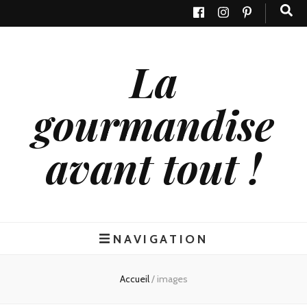
La
gourmandise
avant tout !
NAVIGATION
Accueil
/
images