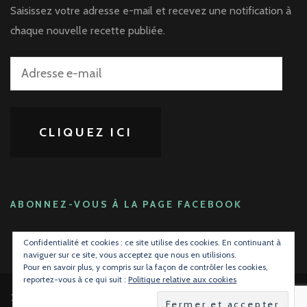
Saisissez votre adresse e-mail et recevez une notification à
chaque nouvelle recette publiée.
Adresse
e-
mail
CLIQUEZ ICI
ABONNEZ-VOUS À LA PAGE FACEBOOK
Confidentialité et cookies : ce site utilise des cookies. En continuant à
naviguer sur ce site, vous acceptez que nous en utilisions.
Pour en savoir plus, y compris sur la façon de contrôler les cookies,
reportez-vous à ce qui suit :
Politique relative aux cookies
2026 Copyright
La gourmandise avant tout !
.
Blossom Mommy Blog