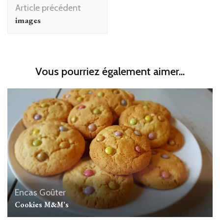
Navigation
Article précédent
d'article
images
Vous pourriez également aimer...
Encas
Goûter
Cookies M&M’s