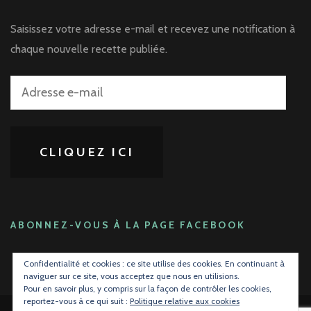
Saisissez votre adresse e-mail et recevez une notification à
chaque nouvelle recette publiée.
Adresse
e-
mail
CLIQUEZ ICI
ABONNEZ-VOUS À LA PAGE FACEBOOK
Confidentialité et cookies : ce site utilise des cookies. En continuant à
naviguer sur ce site, vous acceptez que nous en utilisions.
Pour en savoir plus, y compris sur la façon de contrôler les cookies,
reportez-vous à ce qui suit :
Politique relative aux cookies