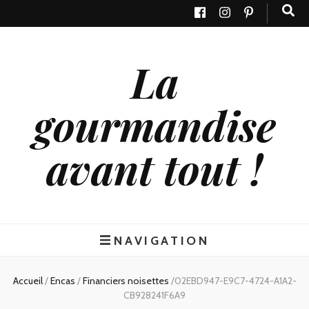
La
gourmandise
avant tout !
NAVIGATION
Accueil
/
Encas
/
Financiers noisettes
/
02EBD947-E9C7-4724-A1A2-
CB928241F6A9