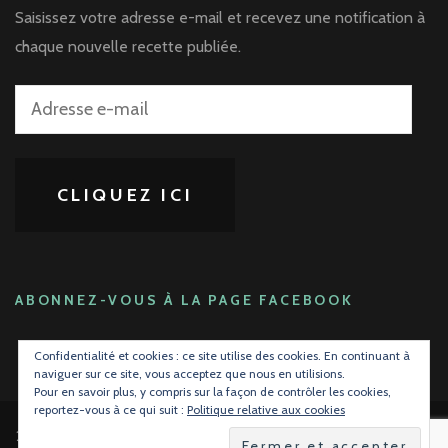
Saisissez votre adresse e-mail et recevez une notification à
chaque nouvelle recette publiée.
Adresse
e-
mail
CLIQUEZ ICI
ABONNEZ-VOUS À LA PAGE FACEBOOK
Confidentialité et cookies : ce site utilise des cookies. En continuant à
naviguer sur ce site, vous acceptez que nous en utilisions.
Pour en savoir plus, y compris sur la façon de contrôler les cookies,
reportez-vous à ce qui suit :
Politique relative aux cookies
2026 Copyright
La gourmandise avant tout !
.
Blossom Mommy Blog