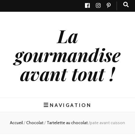
La
gourmandise
avant tout !
NAVIGATION
Accueil
/
Chocolat
/
Tartelette au chocolat
/
pate avant cuisson