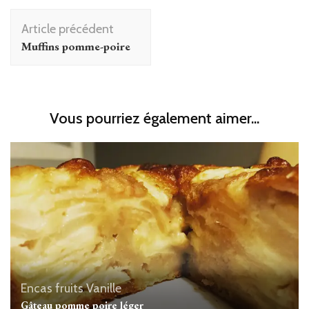
Navigation
Article précédent
d'article
Muffins pomme-poire
Vous pourriez également aimer...
Encas
fruits
Vanille
Gâteau pomme poire léger