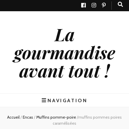
La
gourmandise
avant tout !
NAVIGATION
Accueil
/
Encas
/
Muffins pomme-poire
/
muffins pommes poires
caramélisées