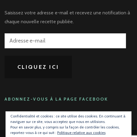
Saisissez votre adresse e-mail et recevez une notification à
chaque nouvelle recette publiée.
Adresse
e-
mail
CLIQUEZ ICI
ABONNEZ-VOUS À LA PAGE FACEBOOK
Confidentialité et cookies : ce site utilise des cookies. En continuant à
naviguer sur ce site, vous acceptez que nous en utilisions.
Pour en savoir plus, y compris sur la façon de contrôler les cookies,
reportez-vous à ce qui suit :
Politique relative aux cookies