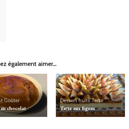
ez également aimer...
at
Goûter
Dessert
fruits
Tarte
au chocolat
Tarte aux figues