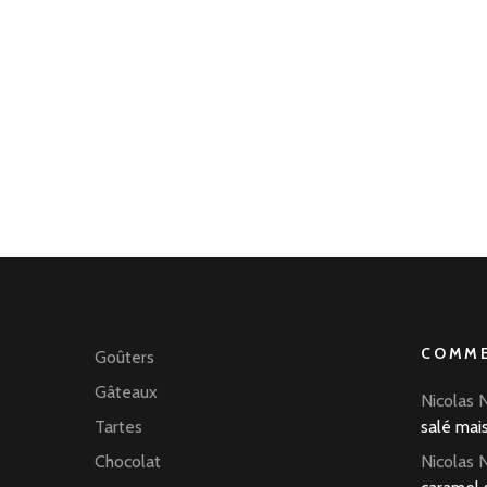
COMME
Goûters
Gâteaux
Nicolas 
Tartes
salé mai
Chocolat
Nicolas 