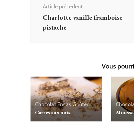
d'article
Article précédent
Charlotte vanille framboise
pistache
Vous pourri
Chocolat
Encas
Goûter
Chocol
Carrés aux noix
Mousse 