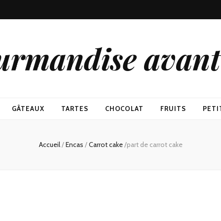
urmandise avant 
GÂTEAUX
TARTES
CHOCOLAT
FRUITS
PETI
Accueil
/
Encas
/
Carrot cake
/
part de carrot cake