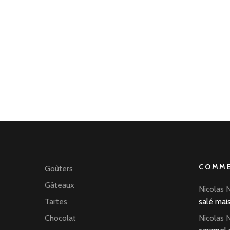
COMME
Goûters
Gâteaux
Nicolas 
Tartes
salé mai
Chocolat
Nicolas 