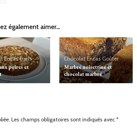
ez également aimer...
at
Encas
fruits
Chocolat
Encas
Goûter
aux poires et
Marbré noisettine et
t
chocolat marbré
liée.
Les champs obligatoires sont indiqués avec
*