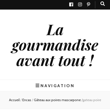
La
gourmandise
avant tout !
NAVIGATION
Accueil
/
Encas
/
Gâteau aux poires mascarpone
/
gateau poire