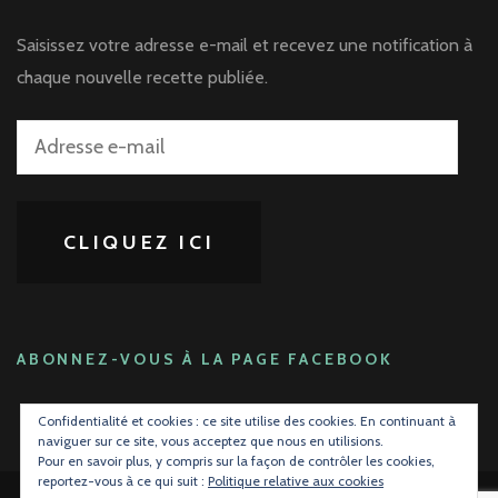
Saisissez votre adresse e-mail et recevez une notification à
chaque nouvelle recette publiée.
Adresse
e-
mail
CLIQUEZ ICI
ABONNEZ-VOUS À LA PAGE FACEBOOK
Confidentialité et cookies : ce site utilise des cookies. En continuant à
naviguer sur ce site, vous acceptez que nous en utilisions.
Pour en savoir plus, y compris sur la façon de contrôler les cookies,
reportez-vous à ce qui suit :
Politique relative aux cookies