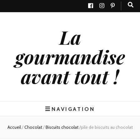
La
gourmandise
avant tout !
NAVIGATION
Accueil
/
Chocolat
/
Biscuits chocolat
/
pile de biscuits au chocolat