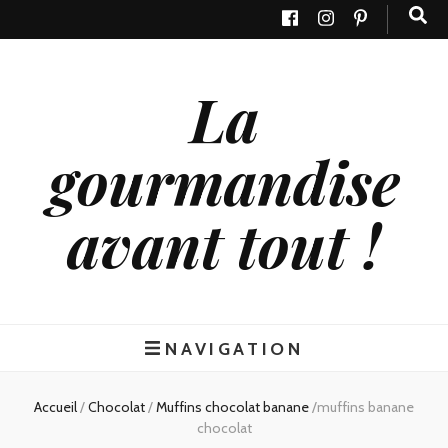
La
gourmandise
avant tout !
NAVIGATION
Accueil
/
Chocolat
/
Muffins chocolat banane
/
muffins banane
chocolat