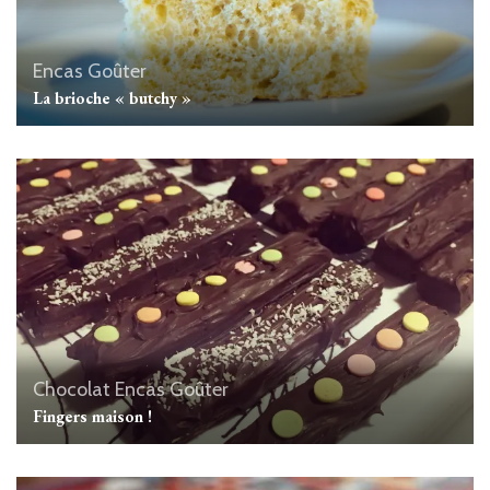
Encas
Goûter
La brioche « butchy »
Chocolat
Encas
Goûter
Fingers maison !