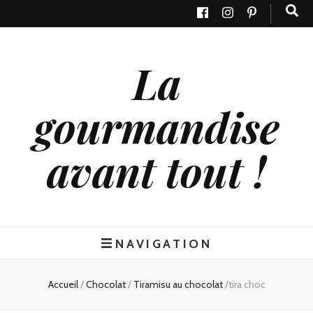
La
gourmandise
avant tout !
NAVIGATION
Accueil
/
Chocolat
/
Tiramisu au chocolat
/
tira choc