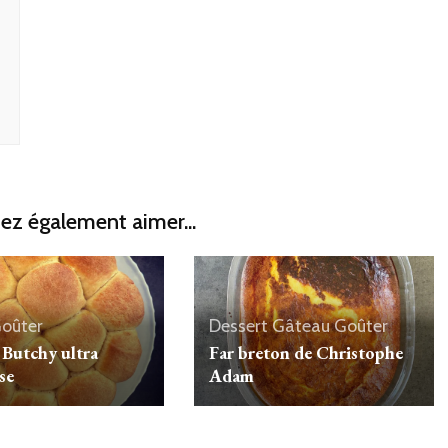
ez également aimer...
oûter
Dessert
Gâteau
Goûter
 Butchy ultra
Far breton de Christophe
se
Adam