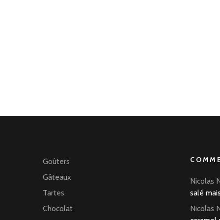
COMME
Goûters
Gâteaux
Nicolas 
Tartes
salé mai
Chocolat
Nicolas 