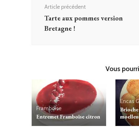
d'article
Article précédent
Tarte aux pommes version
Bretagne !
Vous pourri
Encas
G
Framboise
Brioche
Entremet Framboise citron
moelleu