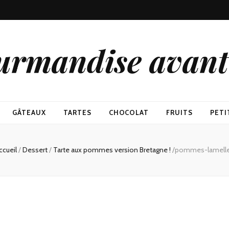
urmandise avant 
GÂTEAUX
TARTES
CHOCOLAT
FRUITS
PETI
ccueil
/
Dessert
/
Tarte aux pommes version Bretagne !
/
pommes-lamell