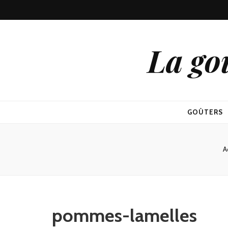
La go
GOÛTERS
A
pommes-lamelles