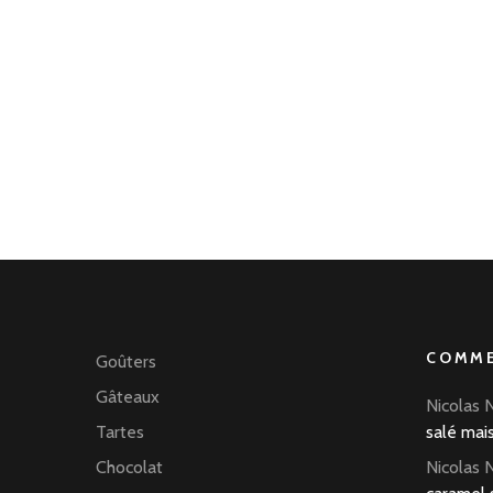
COMME
Goûters
Gâteaux
Nicolas 
Tartes
salé mai
Chocolat
Nicolas 