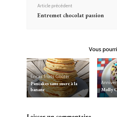
d'article
Article précédent
Entremet chocolat passion
Vous pourri
Encas
fruits
Goûter
Anniver
Pancakes sans sucre à la
banane
Molly C
Laisser un commentaire