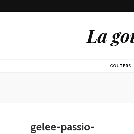
La go
GOÛTERS
gelee-passio-