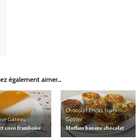
ez également aimer...
Chocolat
Encas
fruits
ise
Gâteau
Goûter
t coco framboise
Muffins banane chocolat