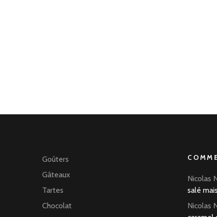
COMME
Goûters
Gâteaux
Nicolas 
Tartes
salé mai
Chocolat
Nicolas 