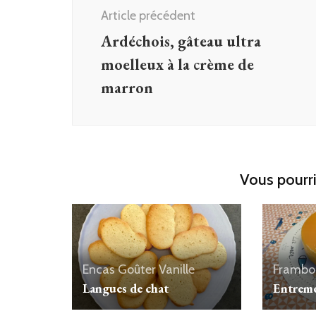
d'article
Article précédent
Ardéchois, gâteau ultra
moelleux à la crème de
marron
Vous pourri
Encas
Goûter
Vanille
Frambo
Langues de chat
Entreme