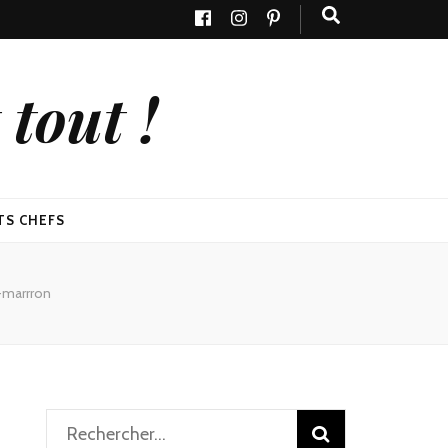
tout !
TS CHEFS
-marrron
Rechercher :