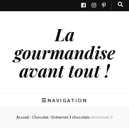
La
gourmandise
avant tout !
NAVIGATION
Accueil
/
Chocolat
/
Entremet 3 chocolats
/
entremet-3