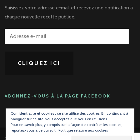
Saisissez votre adresse e-mail et recevez une notification à
chaque nouvelle recette publiée.
Adresse
e-
mail
CLIQUEZ ICI
ABONNEZ-VOUS À LA PAGE FACEBOOK
Confidentialité et cookies : ce site utilise des cookies. En continuant à
naviguer sur ce site, vous acceptez que nous en utilisions.
Pour en savoir plus, y compris sur la façon de contrôler les cookies,
reportez-vous à ce qui suit :
Politique relative aux cookies
2026 Copyright
La gourmandise avant tout !
.
Blossom Mommy Blog