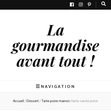
La
gourmandise
avant tout !
NAVIGATION
Accueil
/
Dessert
/
Tarte poire marron
/
tarte carrée poire