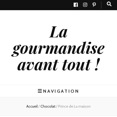
La
gourmandise
avant tout !
NAVIGATION
Accueil
/
Chocolat
/
Prince de Lu maison