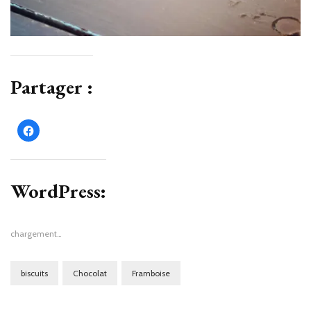
Partager :
Cliquez
pour
partager
sur
Facebook(ouvre
dans
une
WordPress:
nouvelle
fenêtre)
chargement…
biscuits
Chocolat
Framboise