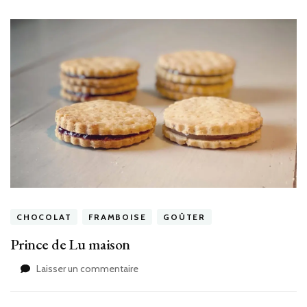
CHOCOLAT
FRAMBOISE
GOÛTER
Prince de Lu maison
sur
Laisser un commentaire
Prince
de