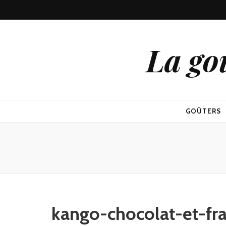
La go
GOÛTERS
kango-chocolat-et-fr