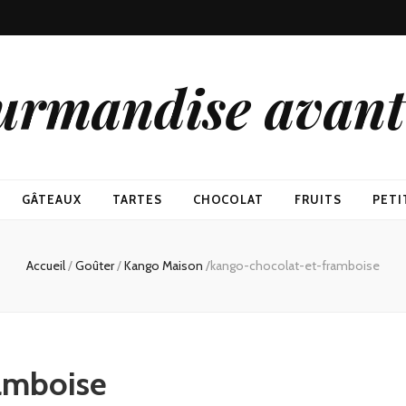
urmandise avant 
GÂTEAUX
TARTES
CHOCOLAT
FRUITS
PETI
Accueil
/
Goûter
/
Kango Maison
/
kango-chocolat-et-framboise
amboise