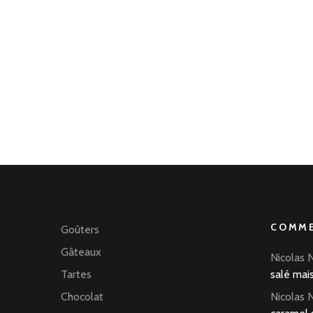
COMME
Goûters
Gâteaux
Nicolas 
Tartes
salé mai
Chocolat
Nicolas 