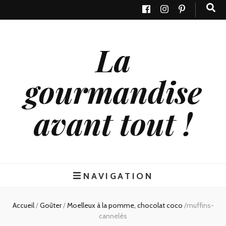
La
gourmandise
avant tout !
NAVIGATION
Accueil
/
Goûter
/
Moelleux à la pomme, chocolat coco
/
muffins-
cannelés