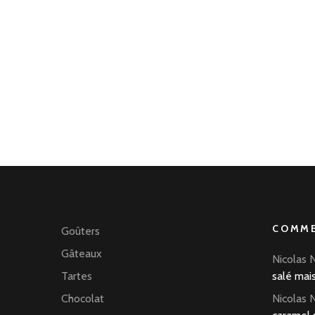
COMME
Goûters
Gâteaux
Nicolas 
Tartes
salé mai
Chocolat
Nicolas 