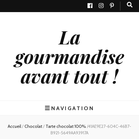
La
gourmandise
avant tout !
NAVIGATION
Accueil
/
Chocolat
/
Tarte chocolat 100%
/
41AE9E27-604C-46B7-
B921-5649AA93917A