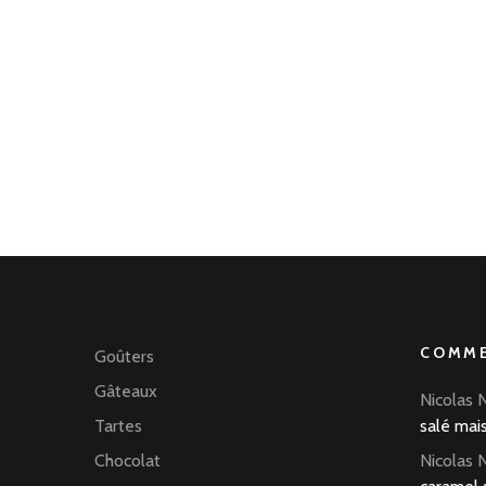
COMME
Goûters
Gâteaux
Nicolas 
Tartes
salé mai
Chocolat
Nicolas 