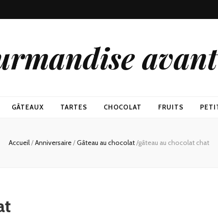
urmandise avant 
GÂTEAUX
TARTES
CHOCOLAT
FRUITS
PETI
Accueil
/
Anniversaire
/
Gâteau au chocolat
/
gâteau au chocolat chat
at