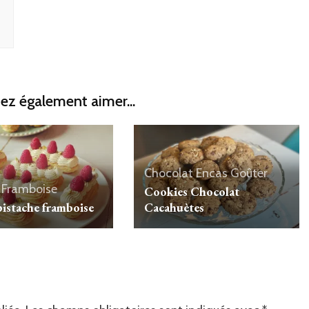
ez également aimer...
Chocolat
Encas
Goûter
Framboise
Cookies Chocolat
pistache framboise
Cacahuètes