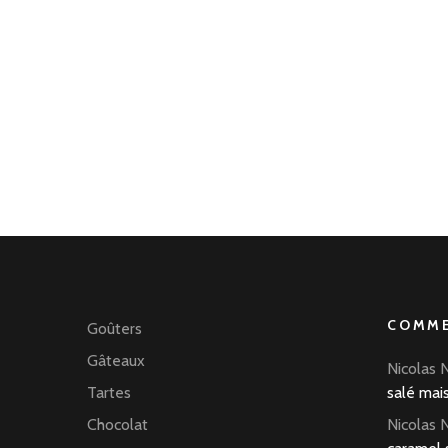
COMME
Goûters
Gâteaux
Nicolas 
Tartes
salé mai
Chocolat
Nicolas 