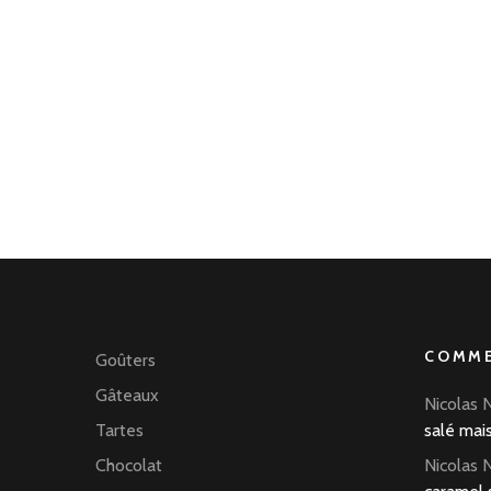
COMME
Goûters
Gâteaux
Nicolas 
Tartes
salé mai
Chocolat
Nicolas 