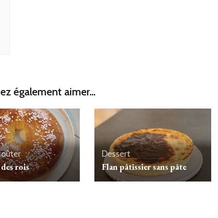
ez également aimer...
oûter
Dessert
des rois
Flan pâtissier sans pâte