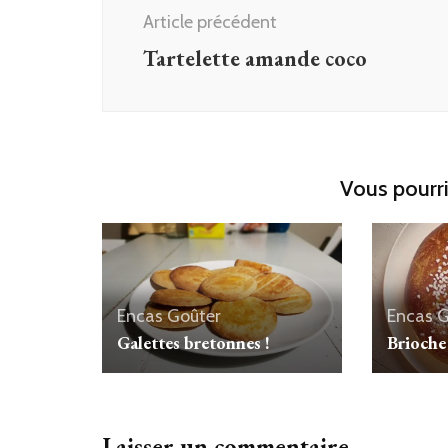
d'article
Article précédent
Tartelette amande coco
Vous pourri
Encas
Goûter
Encas
G
Galettes bretonnes !
Brioche 
Laisser un commentaire