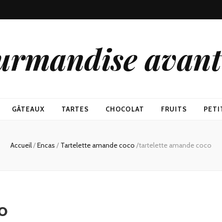
urmandise avant 
GÂTEAUX
TARTES
CHOCOLAT
FRUITS
PETI
Accueil
/
Encas
/
Tartelette amande coco
/
tartelette amande coco
o