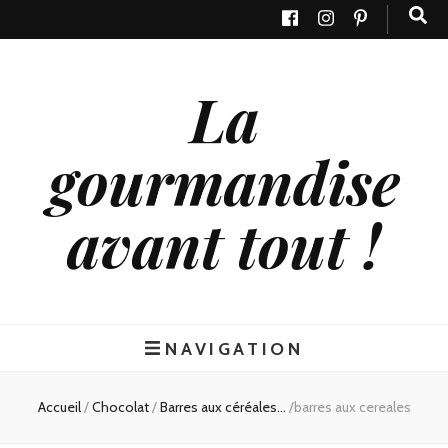
La
gourmandise
avant tout !
NAVIGATION
Accueil
/
Chocolat
/
Barres aux céréales...
/
barres aux cereales