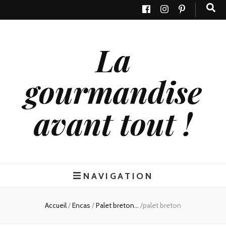
La
gourmandise
avant tout !
NAVIGATION
Accueil
/
Encas
/
Palet breton...
/
palet breton