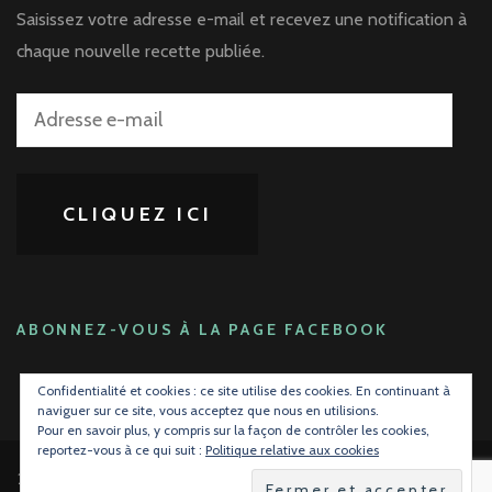
Saisissez votre adresse e-mail et recevez une notification à
chaque nouvelle recette publiée.
Adresse
e-
mail
CLIQUEZ ICI
ABONNEZ-VOUS À LA PAGE FACEBOOK
Confidentialité et cookies : ce site utilise des cookies. En continuant à
naviguer sur ce site, vous acceptez que nous en utilisions.
Pour en savoir plus, y compris sur la façon de contrôler les cookies,
reportez-vous à ce qui suit :
Politique relative aux cookies
2026 Copyright
La gourmandise avant tout !
.
Blossom Mommy Blog