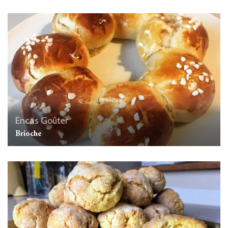
Encas
Goûter
Brioche