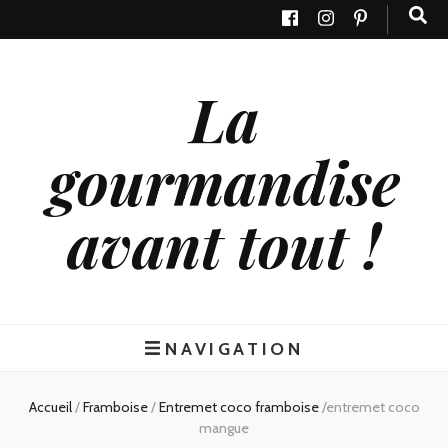
La
gourmandise
avant tout !
NAVIGATION
Accueil
/
Framboise
/
Entremet coco framboise
/
entremet coco
mangue