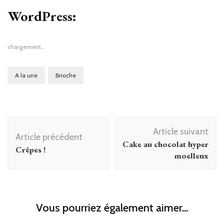
dans
une
WordPress:
nouvelle
fenêtre)
chargement…
A la une
Brioche
Navigation
Article suivant
d'article
Article précédent
Cake au chocolat hyper
Crêpes !
moelleux
Vous pourriez également aimer...