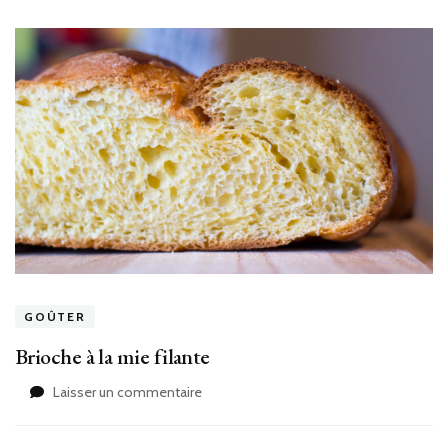
GOÛTER
Brioche à la mie filante
sur
Laisser un commentaire
Brioche
à