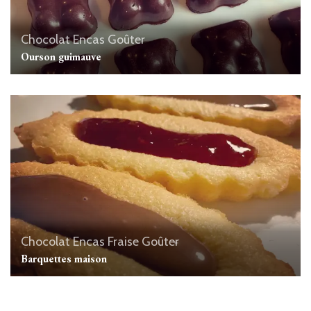
Chocolat
Encas
Goûter
Ourson guimauve
Chocolat
Encas
Fraise
Goûter
Barquettes maison