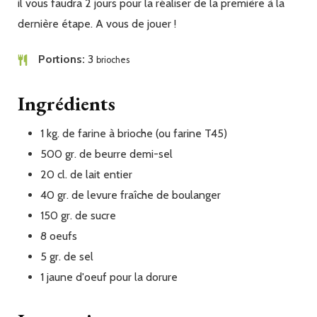
il vous faudra 2 jours pour la réaliser de la première à la
dernière étape. A vous de jouer !
Portions
3
brioches
Ingrédients
1
kg.
de farine à brioche (ou farine T45)
500
gr.
de beurre demi-sel
20
cl.
de lait entier
40
gr.
de levure fraîche de boulanger
150
gr.
de sucre
8
oeufs
5
gr.
de sel
1
jaune d'oeuf pour la dorure