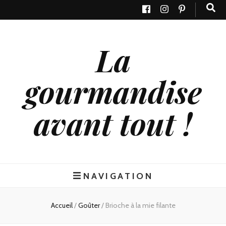
La
gourmandise
avant tout !
NAVIGATION
Accueil
/
Goûter
/
Brioche à la mie filante