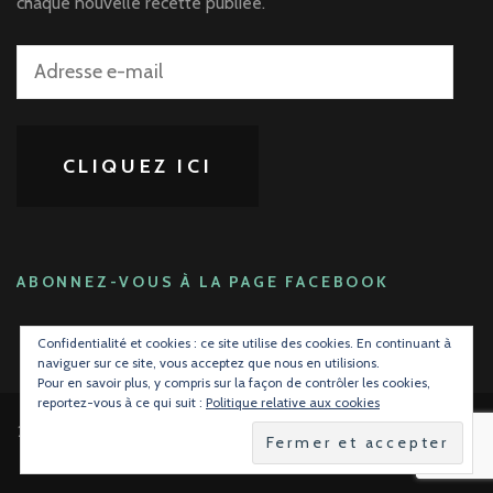
chaque nouvelle recette publiée.
Adresse
e-
mail
CLIQUEZ ICI
ABONNEZ-VOUS À LA PAGE FACEBOOK
Confidentialité et cookies : ce site utilise des cookies. En continuant à
naviguer sur ce site, vous acceptez que nous en utilisions.
Pour en savoir plus, y compris sur la façon de contrôler les cookies,
reportez-vous à ce qui suit :
Politique relative aux cookies
2026 Copyright
La gourmandise avant tout !
.
Blossom Mommy Blog
| Développé par
Blossom Themes
.Propulsé par
WordPress
.