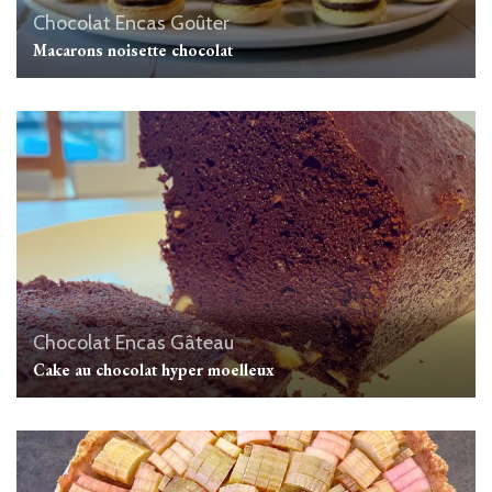
Chocolat
Encas
Goûter
Macarons noisette chocolat
Chocolat
Encas
Gâteau
Cake au chocolat hyper moelleux