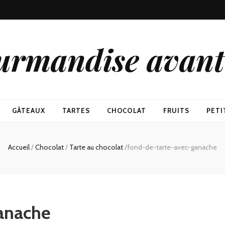
urmandise avant 
GÂTEAUX
TARTES
CHOCOLAT
FRUITS
PETI
Accueil
/
Chocolat
/
Tarte au chocolat
/
fond-de-tarte-avec-ganache
anache