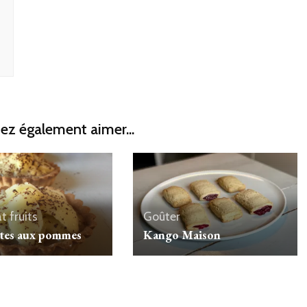
ez également aimer...
at
fruits
Goûter
ttes aux pommes
Kango Maison