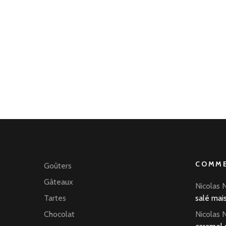
COMME
Goûters
Gâteaux
Nicolas 
Tartes
salé mai
Chocolat
Nicolas 