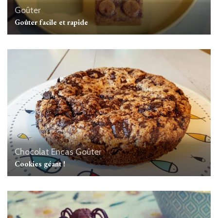
Goûter
Goûter facile et rapide
Chocolat
Encas
Goûter
Cookies géant !