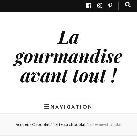
La
gourmandise
avant tout !
NAVIGATION
Accueil
/
Chocolat
/
Tarte au chocolat
/
tarte-au-chocolat