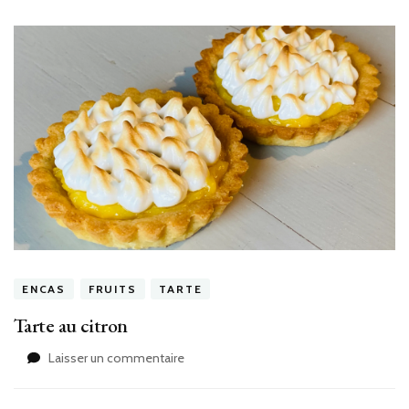
ENCAS
FRUITS
TARTE
Tarte au citron
sur
Laisser un commentaire
Tarte
au