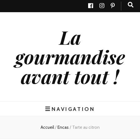
La
gourmandise
avant tout !
NAVIGATION
Accueil
/
Encas
/
Tarte au citron