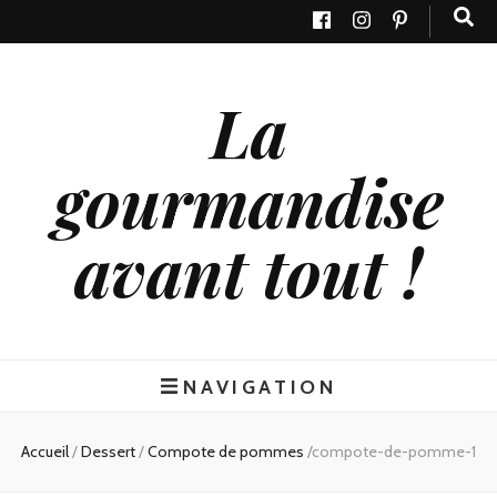
La
gourmandise
avant tout !
NAVIGATION
Accueil
/
Dessert
/
Compote de pommes
/
compote-de-pomme-1