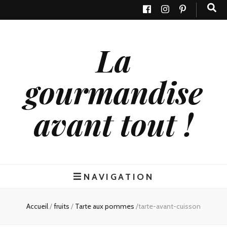
La
gourmandise
avant tout !
NAVIGATION
Accueil
/
fruits
/
Tarte aux pommes
/
tarte-avant-cuisson