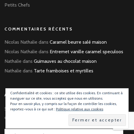
Petits Chefs
COMMENTAIRES RÉCENTS
Nicolas Nathalie
dans
Caramel beurre salé maison
Nicolas Nathalie
dans
Entremet vanille caramel speculoos
Nathalie
dans
Guimauves au chocolat maison
Nathalie
dans
Tarte framboises et myrtilles
Confidentialité et cookies : ce site utilise des cookies. En continuant à
ABONNEZ-VOUS AU BLOG !
naviguer sur ce site, vous acceptez que nous en utilisions.
Pour en savoir plus, y compris sur la façon de contrôler les cookies,
Saisissez votre adresse e-mail et recevez une notification à
reportez-vous à ce qui suit :
Politique relative aux cookies
chaque nouvelle recette publiée.
Adresse