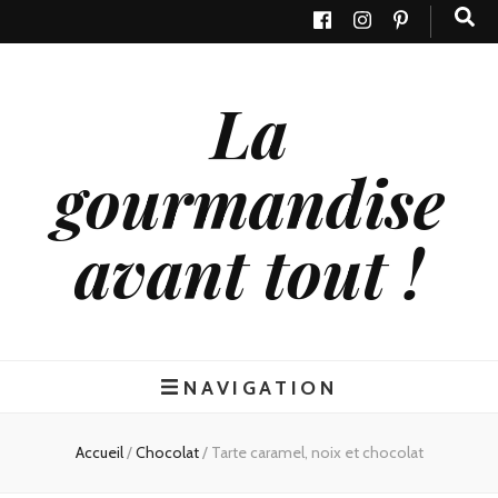
La
gourmandise
avant tout !
NAVIGATION
Accueil
/
Chocolat
/
Tarte caramel, noix et chocolat