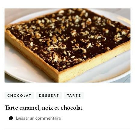
CHOCOLAT
DESSERT
TARTE
Tarte caramel, noix et chocolat
sur
Laisser un commentaire
Tarte
caramel,