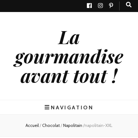
La
gourmandise
avant tout !
NAVIGATION
Accueil
/
Chocolat
/
Napolitain
/
napolitain-XXL