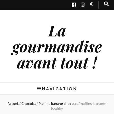
La
gourmandise
avant tout !
NAVIGATION
Accueil
/
Chocolat
/
Muffins banane chocolat
/
muffins-banane-
healthy