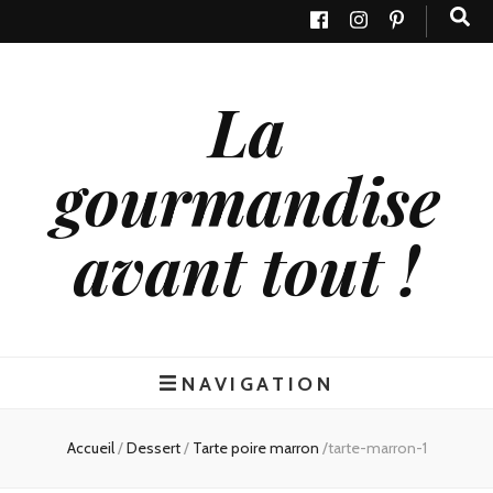
La
gourmandise
avant tout !
NAVIGATION
Accueil
/
Dessert
/
Tarte poire marron
/
tarte-marron-1