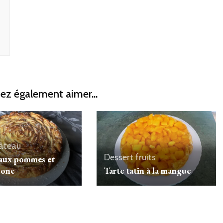
ez également aimer...
âteau
Dessert
fruits
aux pommes et
pone
Tarte tatin à la mangue