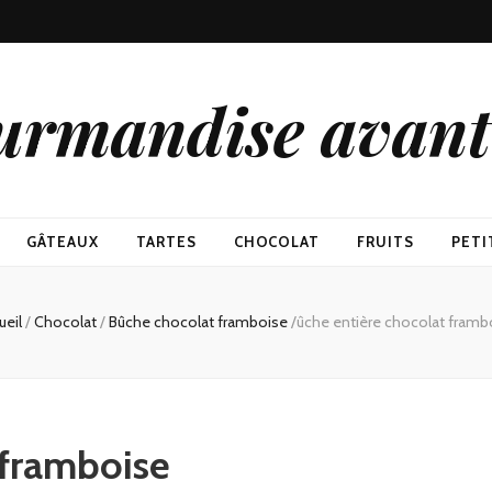
urmandise avant 
GÂTEAUX
TARTES
CHOCOLAT
FRUITS
PETI
ueil
/
Chocolat
/
Bûche chocolat framboise
/
ûche entière chocolat framb
 framboise