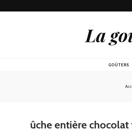
La go
GOÛTERS
Acc
ûche entière chocolat