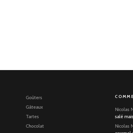
COMME
Goûters
Gâteaux
Nicolas 
Tartes
salé mai
Chocolat
Nicolas 