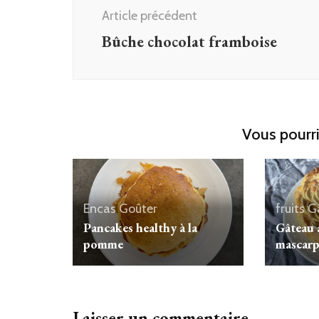
d'article
Article précédent
Bûche chocolat framboise
Vous pourri
Encas
Goûter
fruits
G
Pancakes healthy à la
Gâteau 
pomme
mascar
Laisser un commentaire