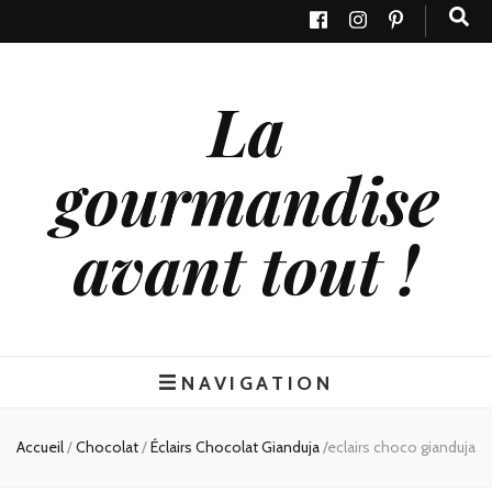
La
gourmandise
avant tout !
NAVIGATION
Accueil
/
Chocolat
/
Éclairs Chocolat Gianduja
/
eclairs choco gianduja