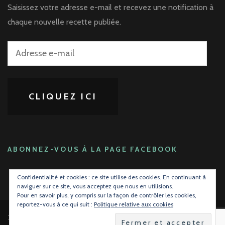
Saisissez votre adresse e-mail et recevez une notification à
chaque nouvelle recette publiée.
Adresse
e-
mail
CLIQUEZ ICI
ABONNEZ-VOUS À LA PAGE FACEBOOK
Confidentialité et cookies : ce site utilise des cookies. En continuant à
naviguer sur ce site, vous acceptez que nous en utilisions.
Pour en savoir plus, y compris sur la façon de contrôler les cookies,
reportez-vous à ce qui suit :
Politique relative aux cookies
2026 Copyright
La gourmandise avant tout !
.
Blossom Mommy Blog