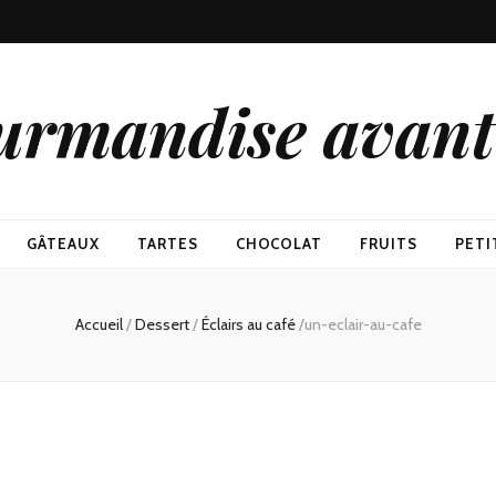
urmandise avant 
GÂTEAUX
TARTES
CHOCOLAT
FRUITS
PETI
Accueil
/
Dessert
/
Éclairs au café
/
un-eclair-au-cafe