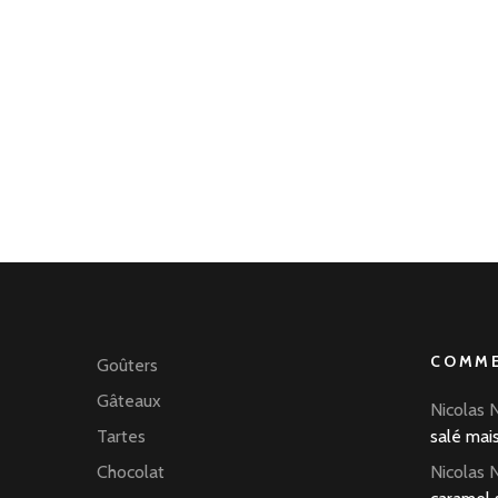
COMME
Goûters
Gâteaux
Nicolas 
Tartes
salé mai
Chocolat
Nicolas 