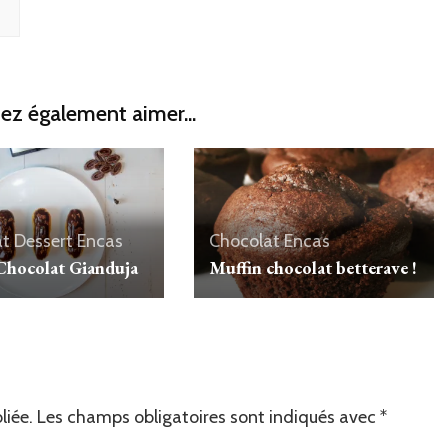
ez également aimer...
at
Dessert
Encas
Chocolat
Encas
 Chocolat Gianduja
Muffin chocolat betterave !
liée.
Les champs obligatoires sont indiqués avec
*