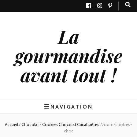
La
gourmandise
avant tout !
NAVIGATION
Accueil
/
Chocolat
/
Cookies Chocolat Cacahuètes
/
zoom-cookies-
choc