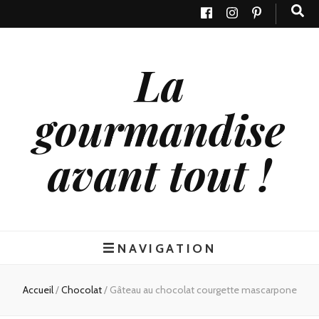
La
gourmandise
avant tout !
NAVIGATION
Accueil
/
Chocolat
/
Gâteau au chocolat courgette mascarpone