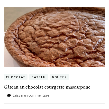
CHOCOLAT
GÂTEAU
GOÛTER
Gâteau au chocolat courgette mascarpone
sur
Laisser un commentaire
Gâteau
au