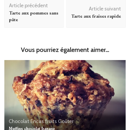
Navigation
Article précédent
d'article
Article suivant
Tarte aux pommes sans
Tarte aux fraises rapide
pâte
Vous pourriez également aimer...
Chocolat
Encas
fruits
Goûter
Muffins chocolat banane