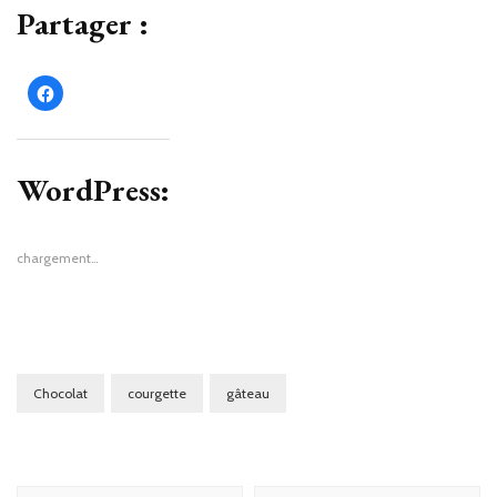
Partager :
Cliquez
pour
partager
sur
Facebook(ouvre
dans
une
WordPress:
nouvelle
fenêtre)
chargement…
Chocolat
courgette
gâteau