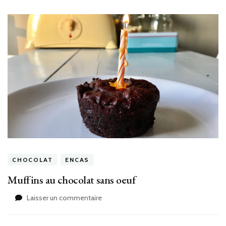
CHOCOLAT
ENCAS
Muffins au chocolat sans oeuf
sur
Laisser un commentaire
Muffins
au