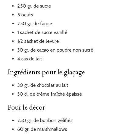
250
gr.
de sucre
5
oeufs
250
gr.
de farine
1
sachet
de sucre vanillé
1/2
sachet
de levure
30
gr.
de cacao en poudre non sucré
4
cas
de lait
Ingrédients pour le glaçage
30
gr.
de chocolat au lait
30
cl.
de crème fraîche épaisse
Pour le décor
250
gr.
de bonbon gélifiés
60
gr.
de marshmallows