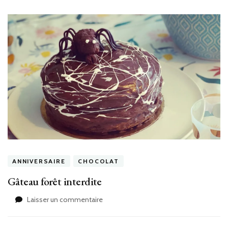
ANNIVERSAIRE
CHOCOLAT
Gâteau forêt interdite
sur
Laisser un commentaire
Gâteau
forêt