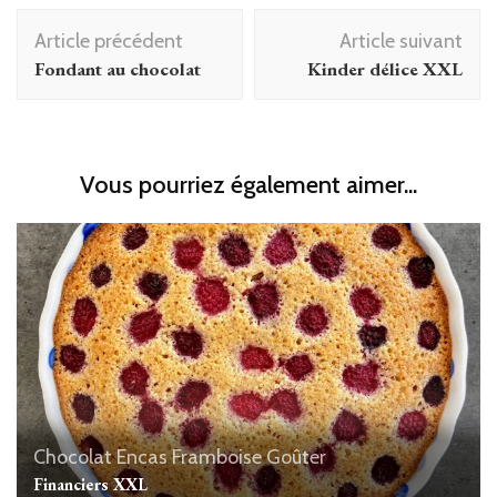
Navigation
Article précédent
Article suivant
d'article
Fondant au chocolat
Kinder délice XXL
Vous pourriez également aimer...
Chocolat
Encas
Framboise
Goûter
Financiers XXL