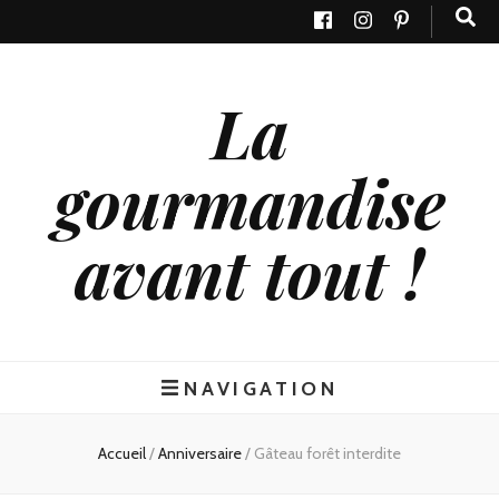
La
gourmandise
avant tout !
NAVIGATION
Accueil
/
Anniversaire
/
Gâteau forêt interdite