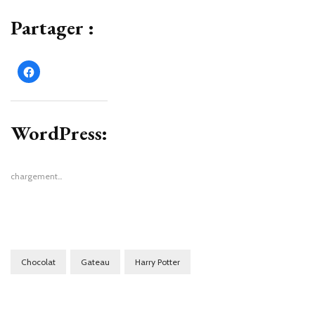
Partager :
Cliquez
pour
partager
sur
Facebook(ouvre
dans
une
WordPress:
nouvelle
fenêtre)
chargement…
Chocolat
Gateau
Harry Potter