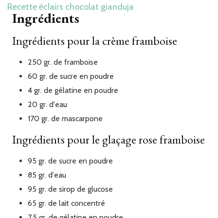
Recette éclairs chocolat gianduja
Ingrédients
Ingrédients pour la crème framboise
250
gr.
de framboise
60
gr.
de sucre en poudre
4
gr.
de gélatine en poudre
20
gr.
d'eau
170
gr.
de mascarpone
Ingrédients pour le glaçage rose framboise
95
gr.
de sucre en poudre
85
gr.
d'eau
95
gr.
de sirop de glucose
65
gr.
de lait concentré
7,5
gr.
de gélatine en poudre