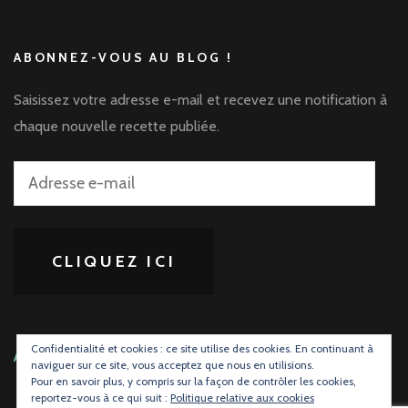
ABONNEZ-VOUS AU BLOG !
Saisissez votre adresse e-mail et recevez une notification à
chaque nouvelle recette publiée.
Adresse
e-
mail
CLIQUEZ ICI
Confidentialité et cookies : ce site utilise des cookies. En continuant à
ABONNEZ-VOUS À LA PAGE FACEBOOK
naviguer sur ce site, vous acceptez que nous en utilisions.
Pour en savoir plus, y compris sur la façon de contrôler les cookies,
reportez-vous à ce qui suit :
Politique relative aux cookies