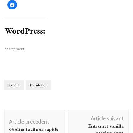
Cliquez
pour
partager
sur
Facebook(ouvre
dans
une
WordPress:
nouvelle
fenêtre)
chargement…
éclairs
Framboise
Navigation
Article suivant
d'article
Article précédent
Entremet vanille
Goûter facile et rapide
passion coco